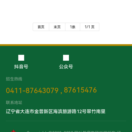
首页
末页
1条
1/1 页
抖音号
公众号
招生热线
87615476
0411-87643079 ,
联系地址
辽宁省大连市金普新区海滨旅游路12号翠竹南里